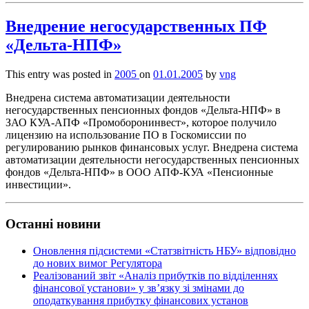
Внедрение негосударственных ПФ
«Дельта-НПФ»
This entry was posted in
2005
on
01.01.2005
by
vng
Внедрена система автоматизации деятельности
негосударственных пенсионных фондов «Дельта-НПФ» в
ЗАО КУА-АПФ «Промоборонинвест», которое получило
лицензию на использование ПО в Госкомиссии по
регулированию рынков финансовых услуг. Внедрена система
автоматизации деятельности негосударственных пенсионных
фондов «Дельта-НПФ» в ООО АПФ-КУА «Пенсионные
инвестиции».
Останні новини
Оновлення підсистеми «Статзвітність НБУ» відповідно
до нових вимог Регулятора
Реалізований звіт «Аналіз прибутків по відділеннях
фінансової установи» у зв’язку зі змінами до
оподаткування прибутку фінансових установ