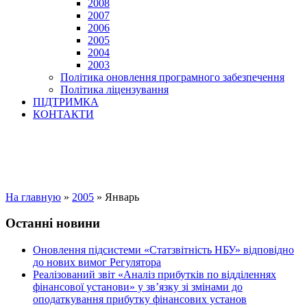
2008
2007
2006
2005
2004
2003
Політика оновлення програмного забезпечення
Політика ліцензування
ПІДТРИМКА
КОНТАКТИ
На главную
»
2005
»
Январь
Останні новини
Оновлення підсистеми «Статзвітність НБУ» відповідно
до нових вимог Регулятора
Реалізований звіт «Аналіз прибутків по відділеннях
фінансової установи» у зв’язку зі змінами до
оподаткування прибутку фінансових установ