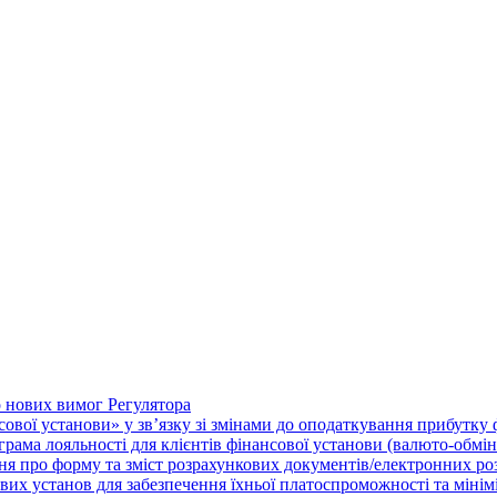
о нових вимог Регулятора
нсової установи» у зв’язку зі змінами до оподаткування прибутку
рама лояльності для клієнтів фінансової установи (валюто-обмі
ня про форму та зміст розрахункових документів/електронних ро
их установ для забезпечення їхньої платоспроможності та мініміза