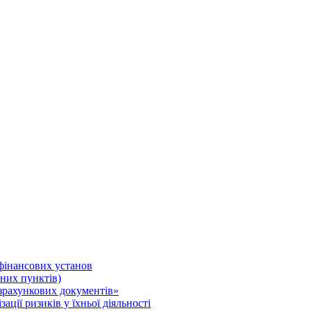
 фінансових установ
нних пунктів)
зрахункових документів»
ції ризиків у їхньої діяльності