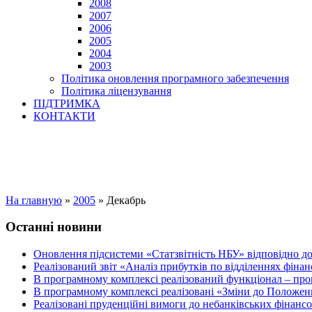
2008
2007
2006
2005
2004
2003
Політика оновлення програмного забезпечення
Політика ліцензування
ПІДТРИМКА
КОНТАКТИ
На главную
»
2005
»
Декабрь
Останні новини
Оновлення підсистеми «Статзвітність НБУ» відповідно д
Реалізований звіт «Аналіз прибутків по відділеннях фіна
В програмному комплексі реалізований функціонал – прог
В програмному комплексі реалізовані «Зміни до Положен
Реалізовані пруденційні вимоги до небанківських фінансов