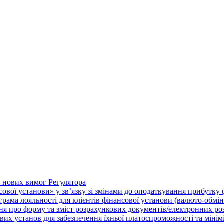
о нових вимог Регулятора
нсової установи» у зв’язку зі змінами до оподаткування прибутку
рама лояльності для клієнтів фінансової установи (валюто-обмі
ня про форму та зміст розрахункових документів/електронних ро
их установ для забезпечення їхньої платоспроможності та мініміза