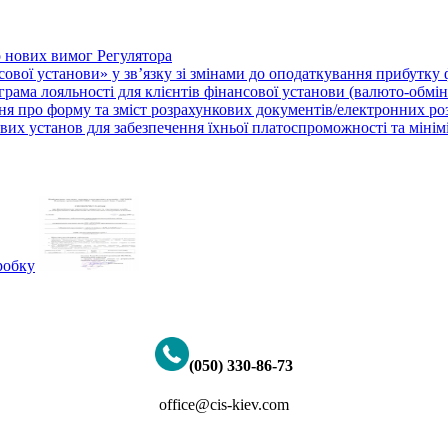
о нових вимог Регулятора
нсової установи» у зв’язку зі змінами до оподаткування прибутку
рама лояльності для клієнтів фінансової установи (валюто-обмі
ня про форму та зміст розрахункових документів/електронних ро
их установ для забезпечення їхньої платоспроможності та мініміза
(050) 330-86-73
office@cis-kiev.com