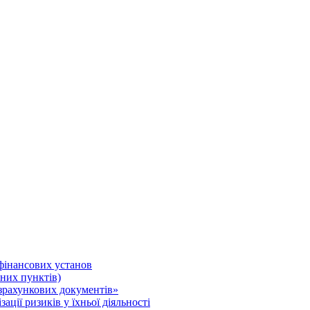
 фінансових установ
нних пунктів)
зрахункових документів»
ції ризиків у їхньої діяльності