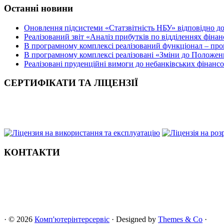
Останні новини
Оновлення підсистеми «Статзвітність НБУ» відповідно д
Реалізований звіт «Аналіз прибутків по відділеннях фіна
В програмному комплексі реалізований функціонал – прог
В програмному комплексі реалізовані «Зміни до Положен
Реалізовані пруденційні вимоги до небанківських фінансов
СЕРТИФІКАТИ ТА ЛІЦЕНЗІЇ
КОНТАКТИ
· © 2026
Комп'ютерінтерсервіс
· Designed by
Themes & Co
·