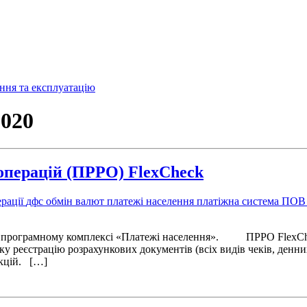
020
операцій (ПРРО) FlexCheck
ерації
дфс
обмін валют
платежі населення
платіжна система
ПО
 в програмному комплексі «Платежі населення». ПРРО FlexCheck
 реєстрацію розрахункових документів (всіх видів чеків, денних
ункцій. […]