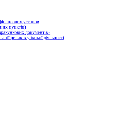
 фінансових установ
нних пунктів)
зрахункових документів»
ції ризиків у їхньої діяльності