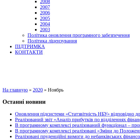
2008
2007
2006
2005
2004
2003
Політика оновлення програмного забезпечення
Політика ліцензування
ПІДТРИМКА
КОНТАКТИ
На главную
»
2020
»
Ноябрь
Останні новини
Оновлення підсистеми «Статзвітність НБУ» відповідно д
Реалізований звіт «Аналіз прибутків по відділеннях фіна
В програмному комплексі реалізований функціонал – прог
В програмному комплексі реалізовані «Зміни до Положен
Реалізовані пруденційні вимоги до небанківських фінансов