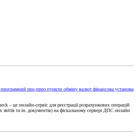
В
програмний рро
прро
пункти обміну валют
фінансова установа
 – це онлайн-сервіс для реєстрації розрахункових операцій
 звітів та ін. документів) на фіскальному сервері ДПС онлайн