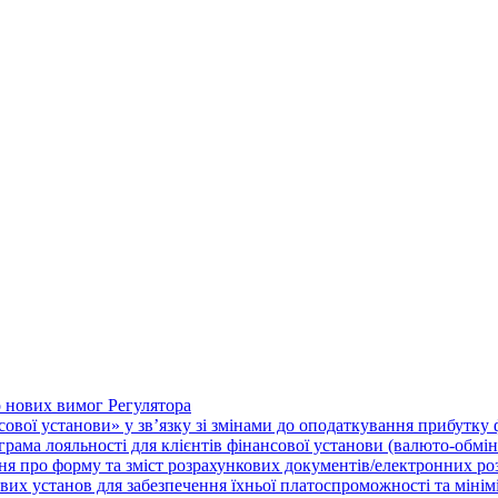
о нових вимог Регулятора
нсової установи» у зв’язку зі змінами до оподаткування прибутку
рама лояльності для клієнтів фінансової установи (валюто-обмі
ня про форму та зміст розрахункових документів/електронних ро
их установ для забезпечення їхньої платоспроможності та мініміза