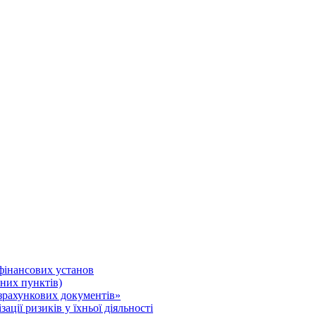
 фінансових установ
нних пунктів)
зрахункових документів»
ції ризиків у їхньої діяльності