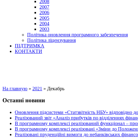
2008
2007
2006
2005
2004
2003
Політика оновлення програмного забезпечення
Політика ліцензування
ПІДТРИМКА
КОНТАКТИ
На главную
»
2021
»
Декабрь
Останні новини
Оновлення підсистеми «Статзвітність НБУ» відповідно д
Реалізований звіт «Аналіз прибутків по відділеннях фіна
В програмному комплексі реалізований функціонал – прог
В програмному комплексі реалізовані «Зміни до Положен
Реалізовані пруденційні вимоги до небанківських фінансов