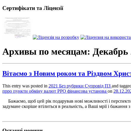
Сертифікати та Ліцензії
Архивы по месяцам:
Декабрь 
Вітаємо з Новим роком та Різдвом Хрис
This entry was posted in
2021
Без рубрики
Супровід ПЗ
and tagge
прро
пункти обміну валют
РРО
фінансова установа
on
28.12.20
Бажаємо, щоб цей рік подарував нові можливості і перспективи
задумане скоріше втілиться в реальність, а Ваші мрії і бажання з 
Останні новини