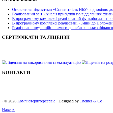
Оновлення підсистеми «Статзвітність НБУ» відповідно д
Реалізований звіт «Аналіз прибутків по відділеннях фіна
В програмному комплексі реалізований функціонал – прог
В програмному комплексі реалізовані «Зміни до Положен
Реалізовані пруденційні вимоги до небанківських фінансов
СЕРТИФІКАТИ ТА ЛІЦЕНЗІЇ
КОНТАКТИ
· © 2026
Комп'ютерінтерсервіс
· Designed by
Themes & Co
·
Наверх