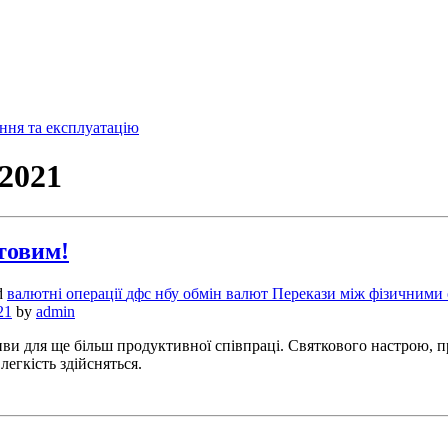
2021
товим!
d
валютні операції
дфс
нбу
обмін валют
Перекази між фізичними
21
by
admin
 для ще більш продуктивної співпраці. Святкового настрою, пре
легкість здійсняться.