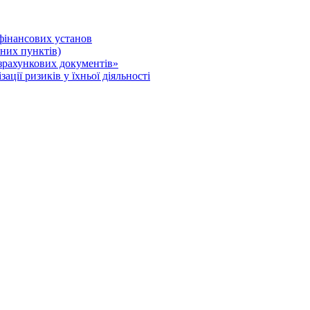
 фінансових установ
нних пунктів)
зрахункових документів»
ції ризиків у їхньої діяльності