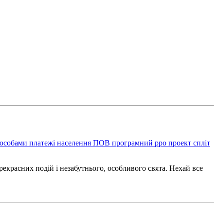
 особами
платежі населення
ПОВ
програмний рро
проект спліт
красних подій і незабутнього, особливого свята. Нехай все