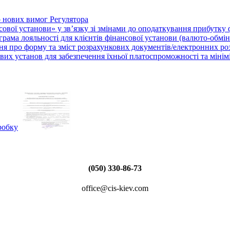
о нових вимог Регулятора
нсової установи» у зв’язку зі змінами до оподаткування прибутку
рама лояльності для клієнтів фінансової установи (валюто-обмі
ня про форму та зміст розрахункових документів/електронних ро
их установ для забезпечення їхньої платоспроможності та мініміза
(050) 330-86-73
office@cis-kiev.com