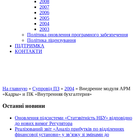
2008
2007
2006
2005
2004
2003
Політика оновлення програмного забезпечення
Політика ліцензування
ПІДТРИМКА
КОНТАКТИ
На главную
»
Супровід ПЗ
»
2004
»
Внедрение модуля АРМ
«Кадры» и ПК «Внутренняя бухгалтерия»
Останні новини
Оновлення підсистеми «Статзвітність НБУ» відповідно
до нових вимог Регулятора
Реалізований звіт «Аналіз прибутків по відділеннях
фінансової установи» у зв’язку зі змінами до