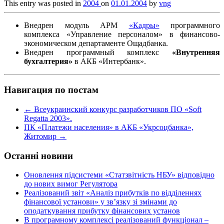
This entry was posted in
2004
on
01.01.2004
by
vng
Внедрен модуль АРМ
«Кадры»
программного
комплекса «Управление персоналом» в финансово-
экономическом департаменте Ощадбанка.
Внедрен программный комплекс
«Внутренняя
бухгалтерия»
в АКБ «Интербанк».
Навигация по постам
←
Всеукраинский конкурс разработчиков ПО «Soft
Regatta 2003».
ПК «Платежи населения» в АКБ «Укрсоцбанка»,
Житомир
→
Останні новини
Оновлення підсистеми «Статзвітність НБУ» відповідно
до нових вимог Регулятора
Реалізований звіт «Аналіз прибутків по відділеннях
фінансової установи» у зв’язку зі змінами до
оподаткування прибутку фінансових установ
В програмному комплексі реалізований функціонал –