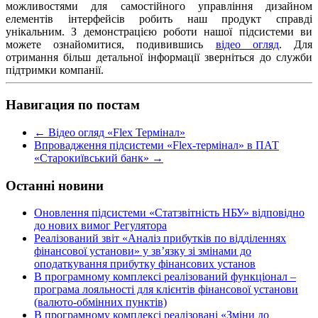
можливостями для самостійного управління дизайном
елементів інтерфейсів робить наш продукт справді
унікальним. З демонстрацією роботи нашої підсистеми ви
можете ознайомитися, подивившись
відео огляд
. Для
отримання більш детальної інформації зверніться до служби
підтримки компанії.
Навигация по постам
←
Відео огляд «Flex Термінал»
Впровадження підсистеми «Flex-термінал» в ПАТ
«Старокиївський банк»
→
Останні новини
Оновлення підсистеми «Статзвітність НБУ» відповідно
до нових вимог Регулятора
Реалізований звіт «Аналіз прибутків по відділеннях
фінансової установи» у зв’язку зі змінами до
оподаткування прибутку фінансових установ
В програмному комплексі реалізований функціонал –
програма лояльності для клієнтів фінансової установи
(валюто-обмінних пунктів)
В програмному комплексі реалізовані «Зміни до