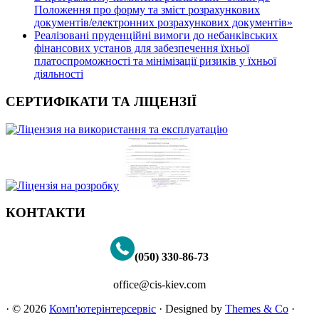
Положення про форму та зміст розрахункових
документів/електронних розрахункових документів»
Реалізовані пруденційні вимоги до небанківських
фінансових установ для забезпечення їхньої
платоспроможності та мінімізації ризиків у їхньої
діяльності
СЕРТИФІКАТИ ТА ЛІЦЕНЗІЇ
КОНТАКТИ
(050) 330-86-73
office@cis-kiev.com
· © 2026
Комп'ютерінтерсервіс
· Designed by
Themes & Co
·