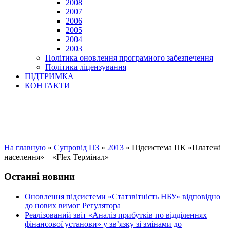
2008
2007
2006
2005
2004
2003
Політика оновлення програмного забезпечення
Політика ліцензування
ПІДТРИМКА
КОНТАКТИ
На главную
»
Супровід ПЗ
»
2013
»
Підсистема ПК «Платежі
населення» – «Flex Термінал»
Останні новини
Оновлення підсистеми «Статзвітність НБУ» відповідно
до нових вимог Регулятора
Реалізований звіт «Аналіз прибутків по відділеннях
фінансової установи» у зв’язку зі змінами до