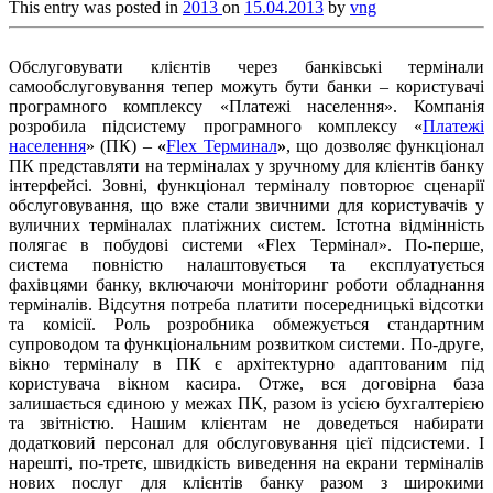
This entry was posted in
2013
on
15.04.2013
by
vng
Обслуговувати клієнтів через банківські термінали
самообслуговування тепер можуть бути банки – користувачі
програмного комплексу «Платежі населення». Компанія
розробила підсистему програмного комплексу «
Платежі
населення
» (ПК) –
«
Flex Терминал
»
, що дозволяє функціонал
ПК представляти на терміналах у зручному для клієнтів банку
інтерфейсі. Зовні, функціонал терміналу повторює сценарії
обслуговування, що вже стали звичними для користувачів у
вуличних терміналах платіжних систем. Істотна відмінність
полягає в побудові системи «Flex Термінал». По-перше,
система повністю налаштовується та експлуатується
фахівцями банку, включаючи моніторинг роботи обладнання
терміналів. Відсутня потреба платити посередницькі відсотки
та комісії. Роль розробника обмежується стандартним
супроводом та функціональним розвитком системи. По-друге,
вікно терміналу в ПК є архітектурно адаптованим під
користувача вікном касира. Отже, вся договірна база
залишається єдиною у межах ПК, разом із усією бухгалтерією
та звітністю. Нашим клієнтам не доведеться набирати
додатковий персонал для обслуговування цієї підсистеми. І
нарешті, по-третє, швидкість виведення на екрани терміналів
нових послуг для клієнтів банку разом з широкими