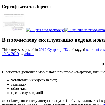
Сертифікати та Ліцензії
В промислову експлуатацію ведена нова
This entry was posted in
2019
Супровід ПЗ
and tagged
валютні оп
10.04.2019
by
admin
В
Підсистема дозволяє з мобільного пристрою (смартфон, планше
установлених курсах валют;
залишках;
оборотах;
протоколу операцій
як в цілому по списку доступних пунктів обміну валют, так і в
пристрої, наприклад в «Google-таблиці», Microsoft Excel та ін.
Д