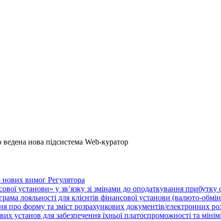
 ведена нова підсистема Web-куратор
о нових вимог Регулятора
нсової установи» у зв’язку зі змінами до оподаткування прибутку
рама лояльності для клієнтів фінансової установи (валюто-обмі
ня про форму та зміст розрахункових документів/електронних ро
их установ для забезпечення їхньої платоспроможності та мініміза