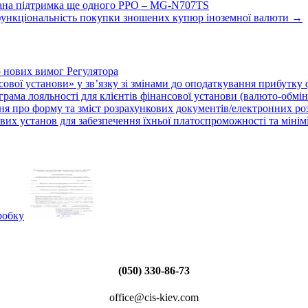
дана підтримка ще одного РРО – MG-N707TS
 функціональність покупки зношених купюр іноземної валюти
→
о нових вимог Регулятора
нсової установи» у зв’язку зі змінами до оподаткування прибутку
рама лояльності для клієнтів фінансової установи (валюто-обмі
ня про форму та зміст розрахункових документів/електронних ро
их установ для забезпечення їхньої платоспроможності та мініміза
(050) 330-86-73
office@cis-kiev.com