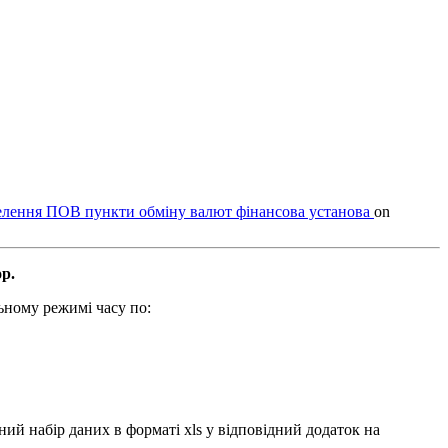
елення
ПОВ
пункти обміну валют
фінансова установа
on
р.
ьному режимі часу по:
ний набір даних в форматі xls у відповідний додаток на