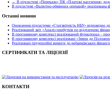
←
В підсистемі «Перекази» ПК «Платежі населення» до
В підсистемі «Валютно-обмінних операцій» реалізована
Останні новини
Оновлення підсистеми «Статзвітність НБУ» відповідно д
Реалізований звіт «Аналіз прибутків по відділеннях фіна
В програмному комплексі реалізований функціонал – прог
В програмному комплексі реалізовані «Зміни до Положен
Реалізовані пруденційні вимоги до небанківських фінансов
СЕРТИФІКАТИ ТА ЛІЦЕНЗІЇ
КОНТАКТИ