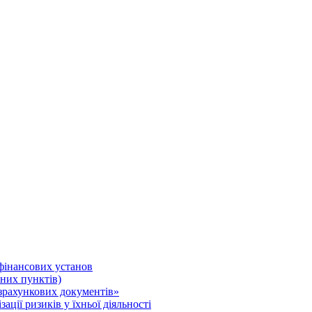
 фінансових установ
нних пунктів)
зрахункових документів»
ції ризиків у їхньої діяльності