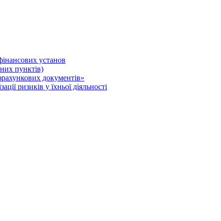
 фінансових установ
нних пунктів)
зрахункових документів»
ції ризиків у їхньої діяльності