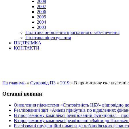
2008
2007
2006
2005
2004
2003
Політика оновлення програмного забезпечення
Політика ліцензування
ПІДТРИМКА
КОНТАКТИ
На главную
»
Супровід ПЗ
»
2019
»
В промислову експлуатацію
Останні новини
Оновлення підсистеми «Статзвітність НБУ» відповідно д
Реалізований звіт «Аналіз прибутків по відділеннях фіна
В програмному комплексі реалізований функціонал – прог
В програмному комплексі реалізовані «Зміни до Положен
Реалізовані пруденційні вимоги до небанківських фінансов