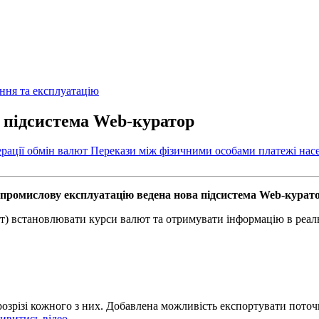
 підсистема Web-куратор
ерації
обмін валют
Перекази між фізичними особами
платежі нас
 промислову експлуатацію ведена нова підсистема Web-курато
т) встановлювати курси валют та отримувати інформацію в реал
 розрізі кожного з них. Добавлена можливість експортувати поточ
ивитись відео