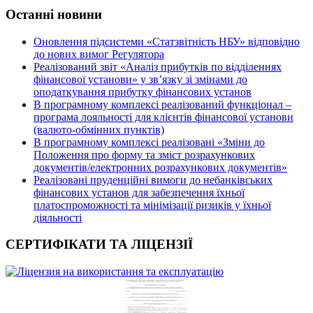
Останні новини
Оновлення підсистеми «Статзвітність НБУ» відповідно
до нових вимог Регулятора
Реалізований звіт «Аналіз прибутків по відділеннях
фінансової установи» у зв’язку зі змінами до
оподаткування прибутку фінансових установ
В програмному комплексі реалізований функціонал –
програма лояльності для клієнтів фінансової установи
(валюто-обмінних пунктів)
В програмному комплексі реалізовані «Зміни до
Положення про форму та зміст розрахункових
документів/електронних розрахункових документів»
Реалізовані пруденційні вимоги до небанківських
фінансових установ для забезпечення їхньої
платоспроможності та мінімізації ризиків у їхньої
діяльності
СЕРТИФІКАТИ ТА ЛІЦЕНЗІЇ