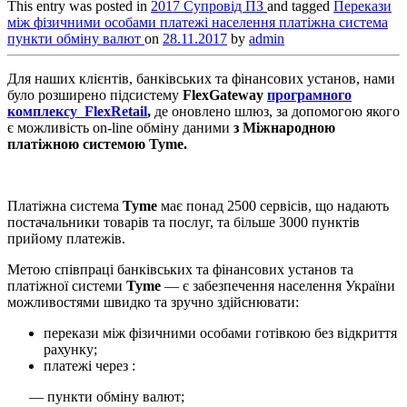
This entry was posted in
2017
Супровід ПЗ
and tagged
Перекази
між фізичними особами
платежі населення
платіжна система
пункти обміну валют
on
28.11.2017
by
admin
Для наших клієнтів, банківських та фінансових установ, нами
було розширено підсистему
FlexGateway
програмного
комплексу FlexRetail
,
де оновлено шлюз, за допомогою якого
є можливість on-line обміну даними
з Міжнародною
платіжною системою
Tyme
.
Платіжна система
Tyme
має понад 2500 сервісів, що надають
постачальники товарів та послуг, та більше 3000 пунктів
прийому платежів.
Метою співпраці банківських та фінансових установ та
платіжної системи
Tyme
— є забезпечення населення України
можливостями швидко та зручно здійснювати:
перекази між фізичними особами готівкою без відкриття
рахунку;
платежі через :
— пункти обміну валют;