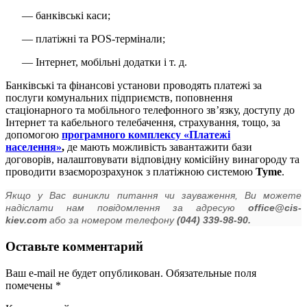
— банківські каси;
— платіжні та РОS-термінали;
— Інтернет, мобільні додатки і т. д.
Банківські та фінансові установи проводять платежі за
послуги комунальних підприємств, поповнення
стаціонарного та мобільного телефонного зв’язку, доступу до
Інтернет та кабельного телебачення, страхування, тощо, за
допомогою
програмного комплексу «Платежі
населення»
,
де мають можливість завантажити бази
договорів, налаштовувати відповідну комісійну винагороду та
проводити взаєморозрахунок з платіжною системою
Tyme
.
Якщо у Вас виникли питання чи зауваження, Ви можете
надіслати нам повідомлення за адресую
office@cis-
kiev.com
або за номером телефону
(044) 339-98-90.
Оставьте комментарий
Ваш e-mail не будет опубликован.
Обязательные поля
помечены
*