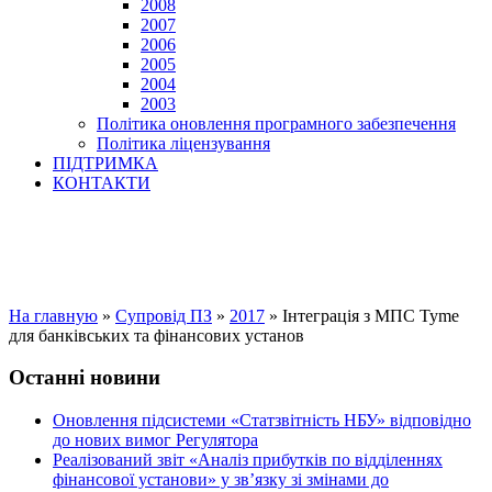
2008
2007
2006
2005
2004
2003
Політика оновлення програмного забезпечення
Політика ліцензування
ПІДТРИМКА
КОНТАКТИ
На главную
»
Супровід ПЗ
»
2017
»
Інтеграція з МПС Tyme
для банківських та фінансових установ
Останні новини
Оновлення підсистеми «Статзвітність НБУ» відповідно
до нових вимог Регулятора
Реалізований звіт «Аналіз прибутків по відділеннях
фінансової установи» у зв’язку зі змінами до