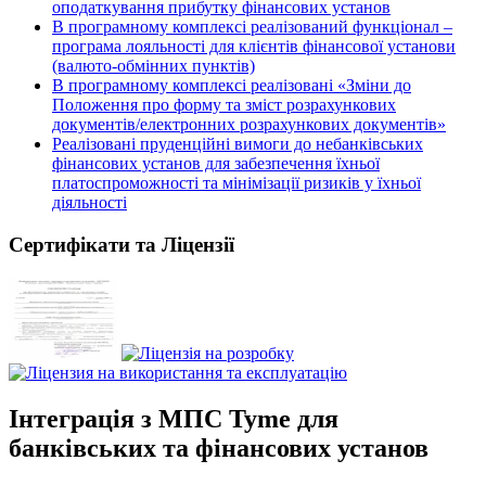
оподаткування прибутку фінансових установ
В програмному комплексі реалізований функціонал –
програма лояльності для клієнтів фінансової установи
(валюто-обмінних пунктів)
В програмному комплексі реалізовані «Зміни до
Положення про форму та зміст розрахункових
документів/електронних розрахункових документів»
Реалізовані пруденційні вимоги до небанківських
фінансових установ для забезпечення їхньої
платоспроможності та мінімізації ризиків у їхньої
діяльності
Сертифікати та Ліцензії
Інтеграція з МПС Tyme для
банківських та фінансових установ